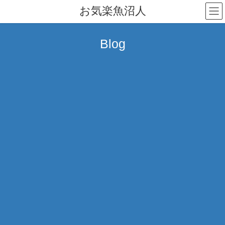
コ
ナ
お気楽魚沼人
ン
ビ
テ
ゲ
ン
ー
Blog
ツ
シ
へ
ョ
ス
ン
キ
に
ッ
移
プ
動