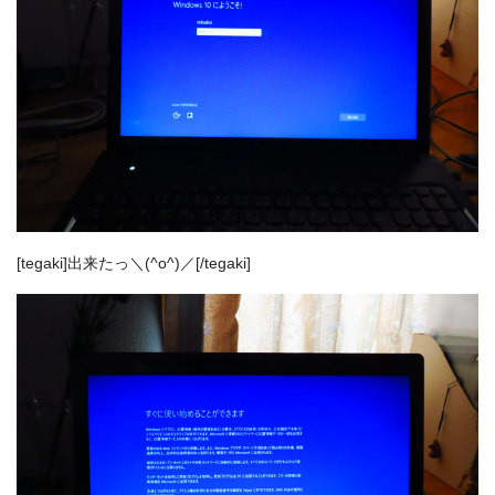
[tegaki]出来たっ＼(^o^)／[/tegaki]