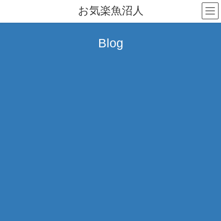
コ
ナ
お気楽魚沼人
ン
ビ
テ
ゲ
ン
ー
Blog
ツ
シ
へ
ョ
ス
ン
キ
に
ッ
移
プ
動