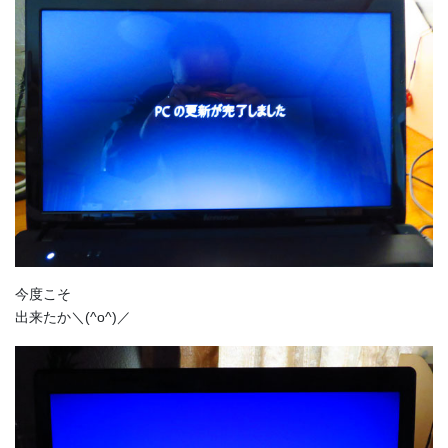
今度こそ
出来たか＼(^o^)／