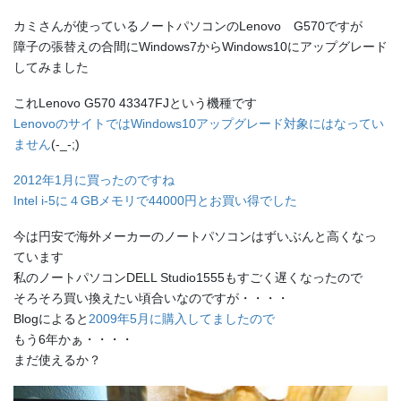
カミさんが使っているノートパソコンのLenovo G570ですが
障子の張替えの合間にWindows7からWindows10にアップグレード
してみました
これLenovo G570 43347FJという機種です
LenovoのサイトではWindows10アップグレード対象にはなってい
ません
(-_-;)
2012年1月に買ったのですね
Intel i-5に４GBメモリで44000円とお買い得でした
今は円安で海外メーカーのノートパソコンはずいぶんと高くなっ
ています
私のノートパソコンDELL Studio1555もすごく遅くなったので
そろそろ買い換えたい頃合いなのですが・・・・
Blogによると
2009年5月に購入してましたので
もう6年かぁ・・・・
まだ使えるか？