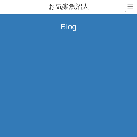
コ
ナ
お気楽魚沼人
ン
ビ
テ
ゲ
ン
ー
Blog
ツ
シ
へ
ョ
ス
ン
キ
に
ッ
移
プ
動