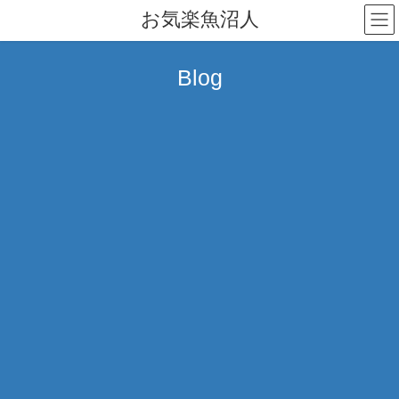
コ
ナ
お気楽魚沼人
ン
ビ
テ
ゲ
ン
ー
Blog
ツ
シ
へ
ョ
ス
ン
キ
に
ッ
移
プ
動