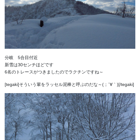
分岐 5合目付近
新雪は30センチほどです
6名のトレースがつきましたのでラクチンですね～
[tegaki]そういう輩をラッセル泥棒と呼ぶのだな～(；´∀｀)[/tegaki]