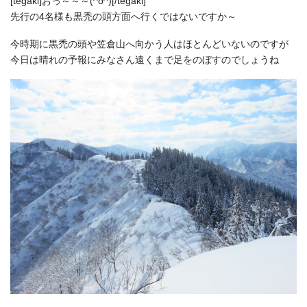
[tegaki]おっ～～～(^o^)[/tegaki]
先行の4名様も黒禿の頭方面へ行くではないですか～
今時期に黒禿の頭や笠倉山へ向かう人はほとんどいないのですが
今日は晴れの予報にみなさん遠くまで足をのぼすのでしょうね