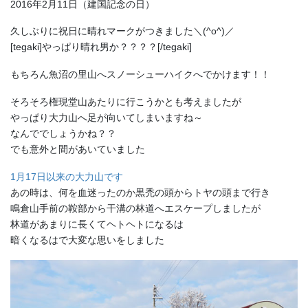
2016年2月11日（建国記念の日）
久しぶりに祝日に晴れマークがつきました＼(^o^)／
[tegaki]やっぱり晴れ男か？？？？[/tegaki]
もちろん魚沼の里山へスノーシューハイクへでかけます！！
そろそろ権現堂山あたりに行こうかとも考えましたが
やっぱり大力山へ足が向いてしまいますね～
なんででしょうかね？？
でも意外と間があいていました
1月17日以来の大力山です
あの時は、何を血迷ったのか黒禿の頭からトヤの頭まで行き
鳴倉山手前の鞍部から干溝の林道へエスケープしましたが
林道があまりに長くてヘトヘトになるは
暗くなるはで大変な思いをしました