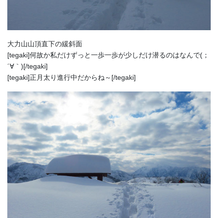
大力山山頂直下の緩斜面
[tegaki]何故か私だけずっと一歩一歩が少しだけ潜るのはなんで(；
´∀｀)[/tegaki]
[tegaki]正月太り進行中だからね～[/tegaki]