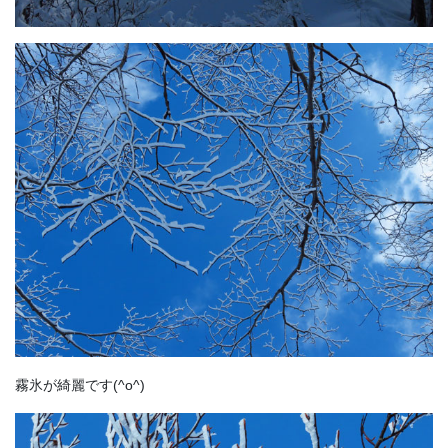
霧氷が綺麗です(^o^)