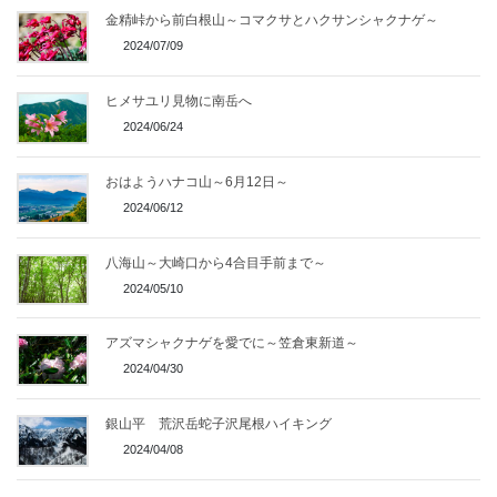
金精峠から前白根山～コマクサとハクサンシャクナゲ～
2024/07/09
ヒメサユリ見物に南岳へ
2024/06/24
おはようハナコ山～6月12日～
2024/06/12
八海山～大崎口から4合目手前まで～
2024/05/10
アズマシャクナゲを愛でに～笠倉東新道～
2024/04/30
銀山平 荒沢岳蛇子沢尾根ハイキング
2024/04/08