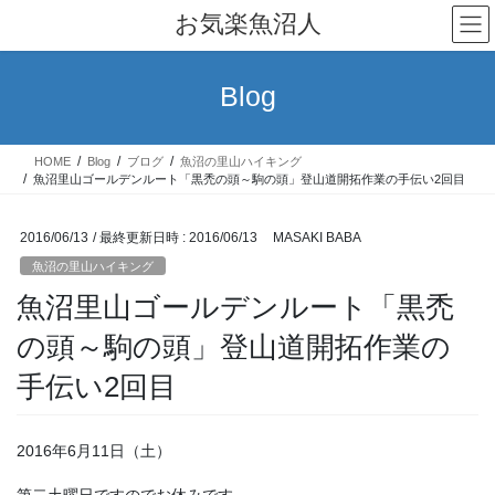
コ
ナ
お気楽魚沼人
ン
ビ
テ
ゲ
ン
ー
Blog
ツ
シ
へ
ョ
ス
ン
HOME
Blog
ブログ
魚沼の里山ハイキング
キ
に
魚沼里山ゴールデンルート「黒禿の頭～駒の頭」登山道開拓作業の手伝い2回目
ッ
移
プ
動
2016/06/13
/ 最終更新日時 :
2016/06/13
MASAKI BABA
魚沼の里山ハイキング
魚沼里山ゴールデンルート「黒禿
の頭～駒の頭」登山道開拓作業の
手伝い2回目
2016年6月11日（土）