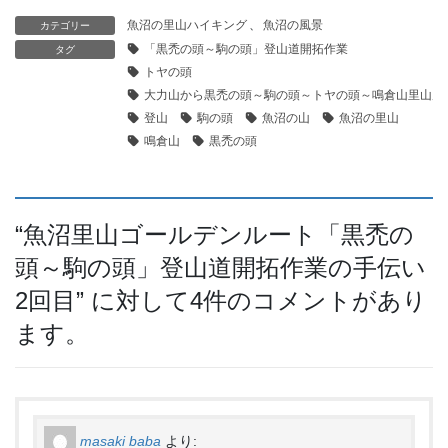
魚沼の里山ハイキング
、
魚沼の風景
カテゴリー
「黒禿の頭～駒の頭」登山道開拓作業
タグ
トヤの頭
大力山から黒禿の頭～駒の頭～トヤの頭～鳴倉山里山周
登山
駒の頭
魚沼の山
魚沼の里山
鳴倉山
黒禿の頭
“
魚沼里山ゴールデンルート「黒禿の
頭～駒の頭」登山道開拓作業の手伝い
2回目
” に対して4件のコメントがあり
ます。
masaki baba
より: