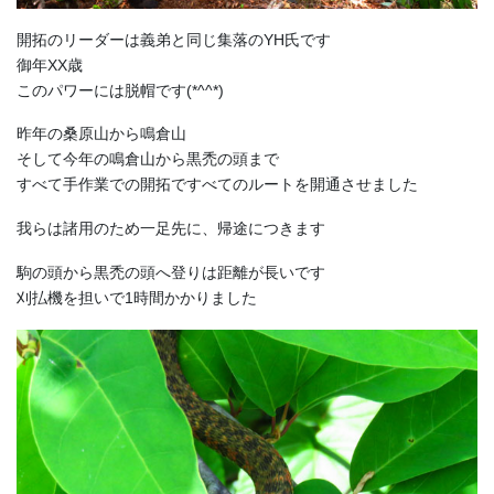
開拓のリーダーは義弟と同じ集落のYH氏です
御年XX歳
このパワーには脱帽です(*^^*)
昨年の桑原山から鳴倉山
そして今年の鳴倉山から黒禿の頭まで
すべて手作業での開拓ですべてのルートを開通させました
我らは諸用のため一足先に、帰途につきます
駒の頭から黒禿の頭へ登りは距離が長いです
刈払機を担いで1時間かかりました