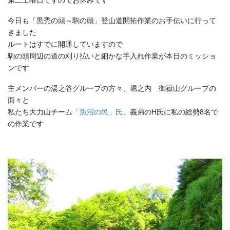
第二土曜日ですのでお休みです
今日も「黒禿の頭～駒の頭」登山道開拓作業のお手伝いに行って
きました
ルートはすでに開通していますので
駒の頭周辺の道の刈り払いと細かな手入れ作業が本日のミッショ
ンです
主メンバーの湯之谷グループの方々、堀之内 御嶽山グループの
面々と
私たち大力山チーム
「魚沼の民」氏
、義弟のH氏に私の総勢8名で
の作業です