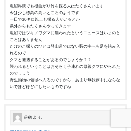
魚沼界隈でも根曲がり竹を採る人はたくさんいます
今は少し標高の高いところのようです
一日で30キロ以上も採る人がいるとか
県外からもたくさんやってきます
魚沼ではツキノワグマに襲われたというニュースはいまのと
ころはありません
たけのこ採りのひとは登山道ではない藪の中へも足を踏み入
れるので
クマと遭遇することがあるのでしょうか？？
襲われるということはおそらく子連れの母親クマにやられた
のでしょう
野生動物の領域へ入るのですから、あまり無我夢中にならな
いでほどほどにしたいものですね
信徳
より: