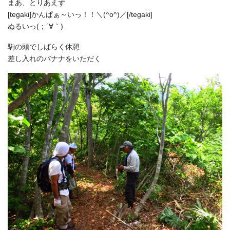
まあ、とりあえず
[tegaki]かんぱぁ～いっ！！＼(^o^)／[/tegaki]
ぬるいっ(；´∀｀)
駒の頭でしばらく休憩
差し入れのバナナをいただく