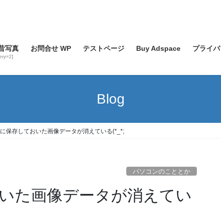
昔写真
お問合せ WP
テストページ
Buy Adspace
プライバ
lery=2]
Blog
に保存しておいた画像データが消えている(*_*;
パソコンのこととか
いた画像データが消えてい