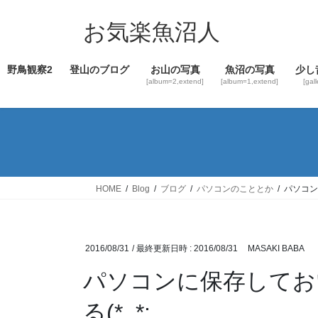
コ
ナ
ン
ビ
お気楽魚沼人
テ
ゲ
ン
ー
野鳥観察2
登山のブログ
お山の写真
魚沼の写真
少し
ツ
シ
[album=2,extend]
[album=1,extend]
[gal
へ
ョ
ス
ン
キ
に
ッ
移
プ
動
HOME
Blog
ブログ
パソコンのこととか
パソコン
2016/08/31
/ 最終更新日時 :
2016/08/31
MASAKI BABA
パソコンに保存してお
る(*_*;