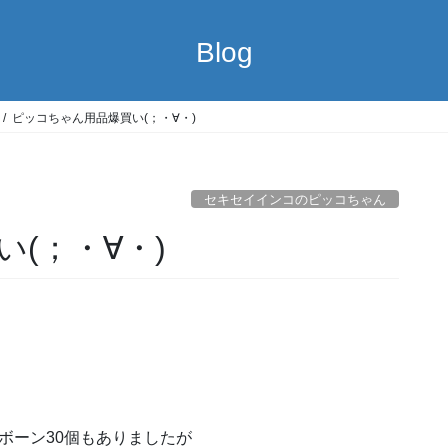
Blog
ピッコちゃん用品爆買い(；・∀・)
セキセイインコのピッコちゃん
(；・∀・)
ボーン30個もありましたが