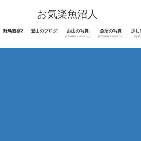
コ
ナ
ン
ビ
お気楽魚沼人
テ
ゲ
ン
ー
野鳥観察2
登山のブログ
お山の写真
魚沼の写真
少し
ツ
シ
[album=2,extend]
[album=1,extend]
[gal
へ
ョ
ス
ン
キ
に
ッ
移
プ
動