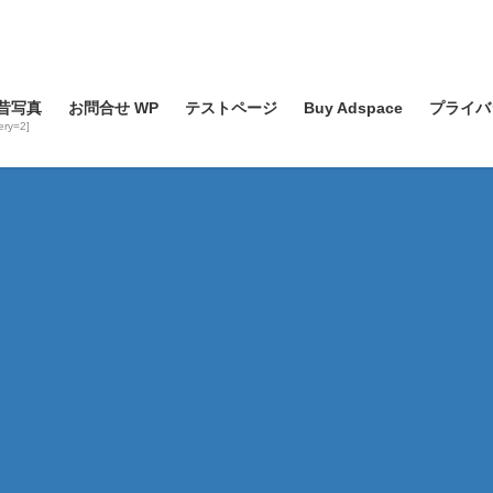
昔写真
お問合せ WP
テストページ
Buy Adspace
プライバ
lery=2]