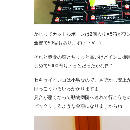
かじってカットルボーンは2個入り✕5箱がワ
全部で50個もあります(；・∀・)
それと赤粟の穂とちょっと高いけどインコ御用達サ
しめて5000円ちょっとだったかな(*_*;
セキセイインコは小鳥なので、さぞかし安上
けっこういろいろかかりますよ
具合が悪くなって動物病院へ連れて行こうも
ビックリするような金額になりますからね