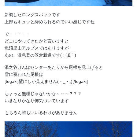
新調したロングスパッツです
上部もキュッと締められるのでいい感じですね
で・・・・・
どこにやってきたかと言いますと
魚沼里山アルプスではありますが
あの、激急登の笠倉新道です(；´Д｀)
湯之谷けんぽセンターあたりから尾根を見上げると
雪に覆われた尾根は
[tegaki]壁にしか見えません(・_・;)[/tegaki]
ちょっと無理じゃないかな～～～？？？
いきなりかなり怖気づいています
もちろん誰もいいるわけがありません