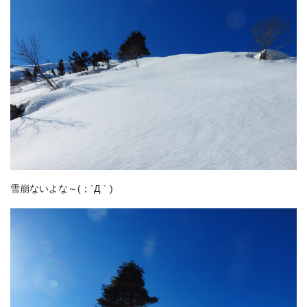
雪崩ないよな～(；´Д｀)