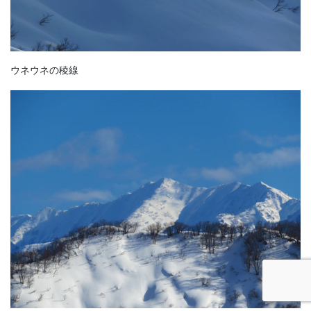
ウネウネの稜線