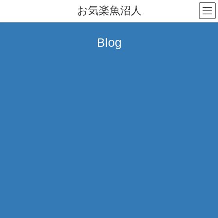
コ
ナ
お気楽魚沼人
ン
ビ
テ
ゲ
ン
ー
Blog
ツ
シ
へ
ョ
ス
ン
キ
に
ッ
移
プ
動