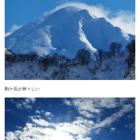
駒ケ岳が神々しい