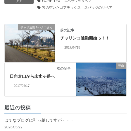
GORE-TEX スパッツのリペア
タグ
穴の空いたゴアテックス スパッツのリペア
チャリ通勤＆ハナコさん
前の記事
チャリンコ通勤開始っ！！
2017/04/15
登山
次の記事
日向倉山から未丈ヶ岳へ
2017/04/17
最近の投稿
はてなブログに引っ越しですが・・・
2026/05/22