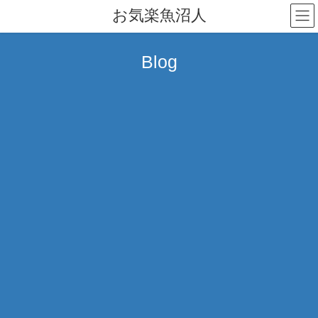
コ
ナ
お気楽魚沼人
ン
ビ
テ
ゲ
ン
ー
Blog
ツ
シ
へ
ョ
ス
ン
キ
に
ッ
移
プ
動