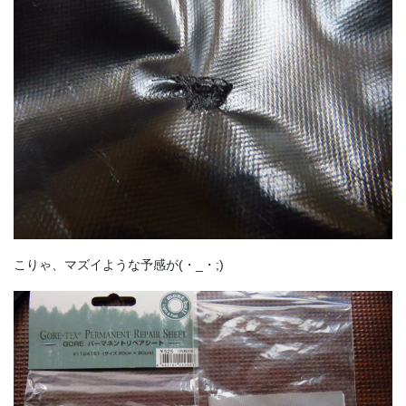
こりゃ、マズイような予感が(・_・;)