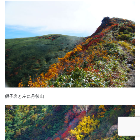
獅子岩と左に丹後山