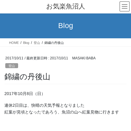
コ
ナ
お気楽魚沼人
ン
ビ
テ
ゲ
ン
ー
Blog
ツ
シ
へ
ョ
ス
ン
HOME
Blog
登山
錦繍の丹後山
キ
に
ッ
移
プ
動
2017/10/11
/ 最終更新日時 :
2017/10/11
MASAKI BABA
登山
錦繍の丹後山
2017年10月8日（日）
連休2日目は、快晴の天気予報となりました
紅葉が見頃となったであろう、魚沼の山へ紅葉見物に行きます