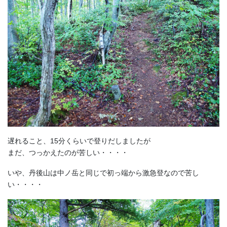
遅れること、15分くらいで登りだしましたが
まだ、つっかえたのが苦しい・・・・
いや、丹後山は中ノ岳と同じで初っ端から激急登なので苦し
い・・・・