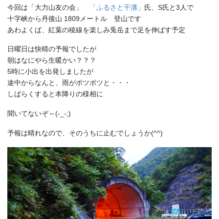
今回は「大力山友の会」
「ふるさと干溝」
氏、S氏と3人で
十字峡から丹後山 1809メートル 登山です
あわよくば、紅葉の稜線を楽しみ兎岳まで足を伸ばす予定
日曜日は快晴の予報でしたが
朝はなにやら生暖かい？？？
5時に小出を出発しましたが
途中からなんと、雨がポツポツと・・・
しばらくすると本降りの様相に
聞いてないぞ～(-_-;)
予報は晴れなので、そのうちに止むでしょうか(^^)