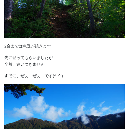
2合までは急登が続きます
先に登ってもらいましたが
全然、追いつきません
すでに、ぜぇ～ぜぇ～です(^_^;)