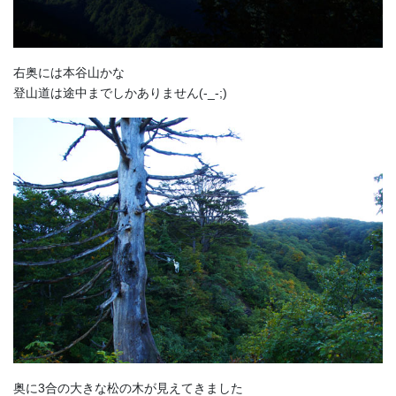
右奥には本谷山かな
登山道は途中までしかありません(-_-;)
奥に3合の大きな松の木が見えてきました