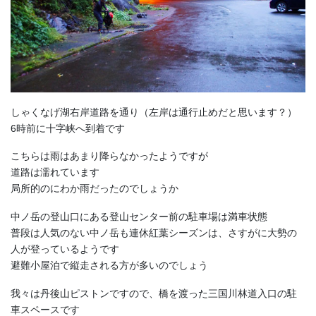
しゃくなげ湖右岸道路を通り（左岸は通行止めだと思います？）
6時前に十字峡へ到着です
こちらは雨はあまり降らなかったようですが
道路は濡れています
局所的のにわか雨だったのでしょうか
中ノ岳の登山口にある登山センター前の駐車場は満車状態
普段は人気のない中ノ岳も連休紅葉シーズンは、さすがに大勢の
人が登っているようです
避難小屋泊で縦走される方が多いのでしょう
我々は丹後山ピストンですので、橋を渡った三国川林道入口の駐
車スペースです