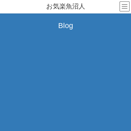
コ
ナ
お気楽魚沼人
ン
ビ
テ
ゲ
ン
ー
Blog
ツ
シ
へ
ョ
ス
ン
キ
に
ッ
移
プ
動