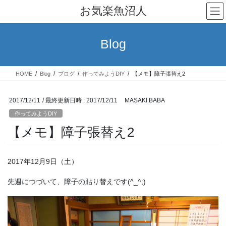
コ
ナ
お気楽魚沼人
ン
ビ
テ
ゲ
ン
ー
Blog
ツ
シ
へ
ョ
ス
ン
HOME
Blog
ブログ
作ってみようDIY
【メモ】障子張替え2
キ
に
ッ
移
プ
動
2017/12/11
/ 最終更新日時 :
2017/12/11
MASAKI BABA
作ってみようDIY
【メモ】障子張替え2
2017年12月9日（土）
先週につづいて、障子の貼り替えです(^_^;)