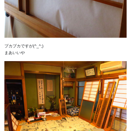
プカプカですが(^_^;)
まあいいや