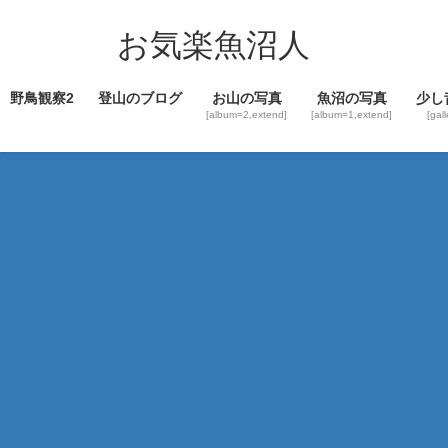
コ
ナ
ン
ビ
お気楽魚沼人
テ
ゲ
ン
ー
野鳥観察2
登山のブログ
お山の写真
魚沼の写真
少し
ツ
シ
[album=2,extend]
[album=1,extend]
[gal
へ
ョ
ス
ン
キ
に
ッ
移
プ
動