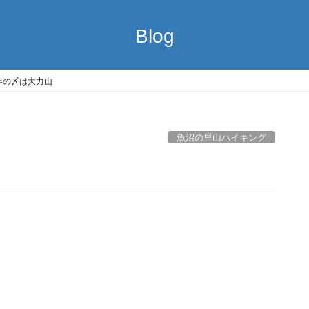
Blog
7年の〆は大力山
魚沼の里山ハイキング