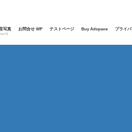
昔写真
お問合せ WP
テストページ
Buy Adspace
プライバ
lery=2]