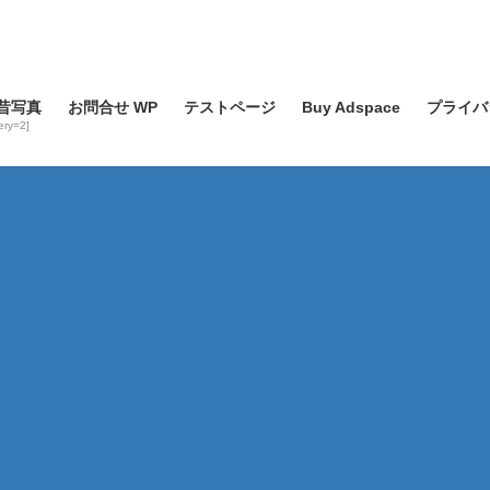
昔写真
お問合せ WP
テストページ
Buy Adspace
プライバ
lery=2]