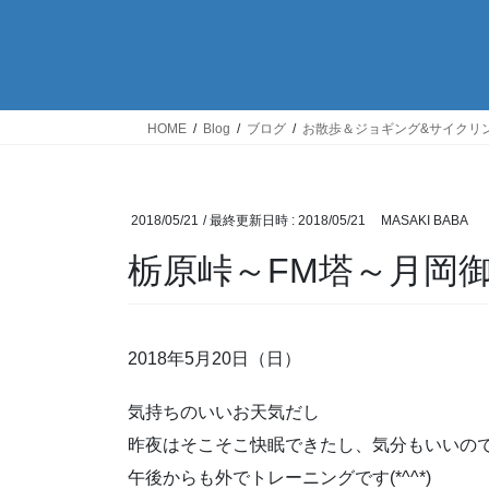
HOME
Blog
ブログ
お散歩＆ジョギング&サイクリ
2018/05/21
/ 最終更新日時 :
2018/05/21
MASAKI BABA
栃原峠～FM塔～月岡
2018年5月20日（日）
気持ちのいいお天気だし
昨夜はそこそこ快眠できたし、気分もいいの
午後からも外でトレーニングです(*^^*)