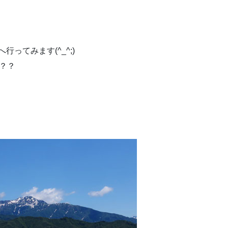
ってみます(^_^;)
？？