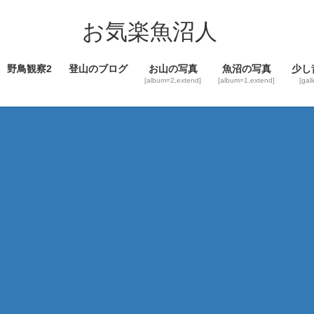
コ
ナ
ン
ビ
お気楽魚沼人
テ
ゲ
ン
ー
野鳥観察2
登山のブログ
お山の写真
魚沼の写真
少し
ツ
シ
[album=2,extend]
[album=1,extend]
[gal
へ
ョ
ス
ン
キ
に
ッ
移
プ
動