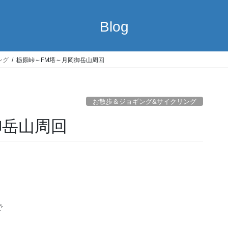
Blog
ング
栃原峠～FM塔～月岡御岳山周回
お散歩＆ジョギング&サイクリング
御岳山周回
で