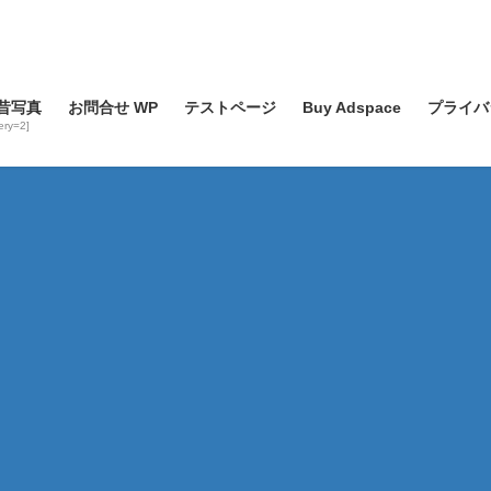
昔写真
お問合せ WP
テストページ
Buy Adspace
プライバ
lery=2]