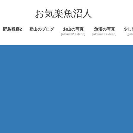
コ
ナ
ン
ビ
お気楽魚沼人
テ
ゲ
ン
ー
野鳥観察2
登山のブログ
お山の写真
魚沼の写真
少し
ツ
シ
[album=2,extend]
[album=1,extend]
[gal
へ
ョ
ス
ン
キ
に
ッ
移
プ
動