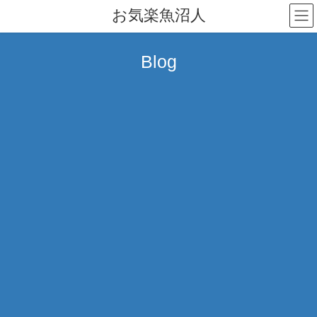
コ
ナ
お気楽魚沼人
ン
ビ
テ
ゲ
ン
ー
Blog
ツ
シ
へ
ョ
ス
ン
キ
に
ッ
移
プ
動