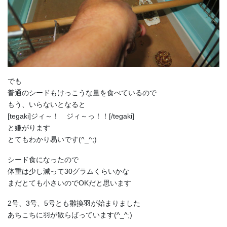
でも
普通のシードもけっこうな量を食べているので
もう、いらないとなると
[tegaki]ジィ～！ ジィ～っ！！[/tegaki]
と嫌がります
とてもわかり易いです(^_^;)
シード食になったので
体重は少し減って30グラムくらいかな
まだとても小さいのでOKだと思います
2号、3号、5号とも雛換羽が始まりました
あちこちに羽が散らばっています(^_^;)