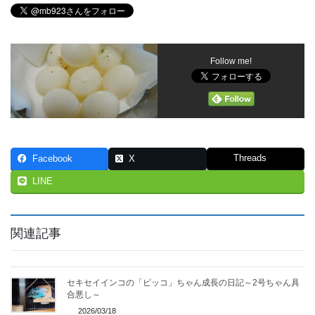
Follow me!
Threads
Facebook
X
LINE
関連記事
セキセイインコの「ピッコ」ちゃん成長の日記～2号ちゃん具
合悪し～
2026/03/18