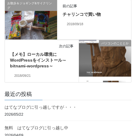
お散歩＆ジョギング&サイクリン
前の記事
グ
チャリンコで買い物
2018/09/18
パソコンのこととか
次の記事
【メモ】ローカル環境に
WordPressをインストール～
bitnami-wordpress～
2018/09/21
最近の投稿
はてなブログに引っ越しですが・・・
2026/05/22
無料 はてなブログに引っ越し中
2026/04/09