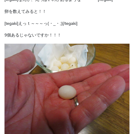
卵を数えてみると！！
[tegaki]えっｔ～～～っ(・_・;)[/tegaki]
9個あるじゃないですか！！！