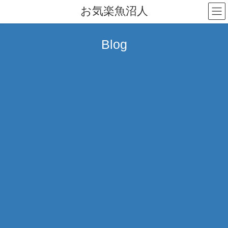
コ
ナ
お気楽魚沼人
ン
ビ
テ
ゲ
ン
ー
Blog
ツ
シ
へ
ョ
ス
ン
キ
に
ッ
移
プ
動