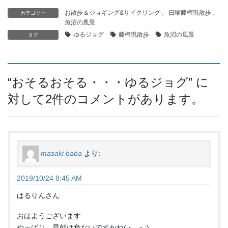
お散歩＆ジョギング&サイクリング
、
日曜藤権現散歩
、
カテゴリー
魚沼の風景
ゆるジョグ
藤権現散歩
魚沼の風景
タグ
“
おそるおそる・・・ゆるジョグ
” に
対して2件のコメントがあります。
masaki baba
より:
2019/10/24 8:45 AM
はるりんさん
おはようございます
やっぱり、早朝は危ないですかね(・_・;)