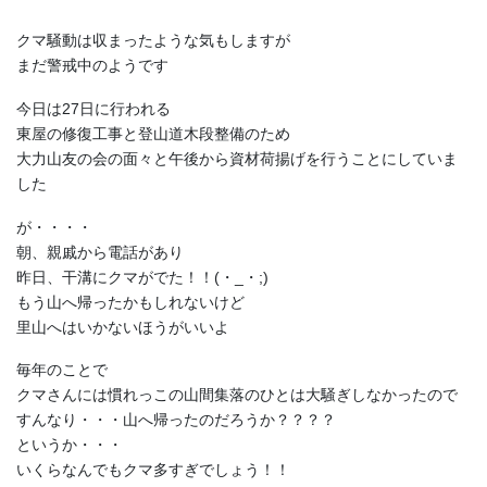
クマ騒動は収まったような気もしますが
まだ警戒中のようです
今日は27日に行われる
東屋の修復工事と登山道木段整備のため
大力山友の会の面々と午後から資材荷揚げを行うことにしていま
した
が・・・・
朝、親戚から電話があり
昨日、干溝にクマがでた！！(・_・;)
もう山へ帰ったかもしれないけど
里山へはいかないほうがいいよ
毎年のことで
クマさんには慣れっこの山間集落のひとは大騒ぎしなかったので
すんなり・・・山へ帰ったのだろうか？？？？
というか・・・
いくらなんでもクマ多すぎでしょう！！