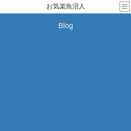
コ
ナ
お気楽魚沼人
ン
ビ
テ
ゲ
ン
ー
Blog
ツ
シ
へ
ョ
ス
ン
キ
に
ッ
移
プ
動