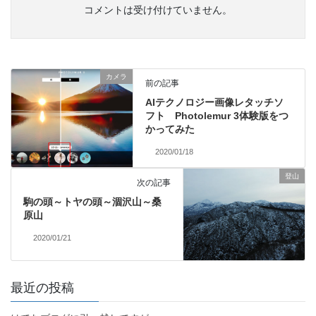
コメントは受け付けていません。
カメラ
前の記事
AIテクノロジー画像レタッチソ
フト Photolemur 3体験版をつ
かってみた
2020/01/18
登山
次の記事
駒の頭～トヤの頭～涸沢山～桑
原山
2020/01/21
最近の投稿