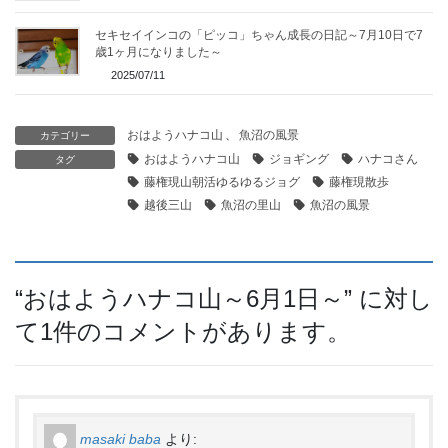
セキセイインコの「ピッコ」ちゃん成長の日記～7月10日で7
歳1ヶ月になりました～
2025/07/11
おはようハナコ山
、
魚沼の風景
カテゴリー
おはようハナコ山
ジョギング
ハナコさん
タグ
藤権現山朝活ゆるゆるジョグ
藤権現散歩
越後三山
魚沼の里山
魚沼の風景
“
おはようハナコ山～6月1日～
” に対し
て1件のコメントがあります。
masaki baba
より: