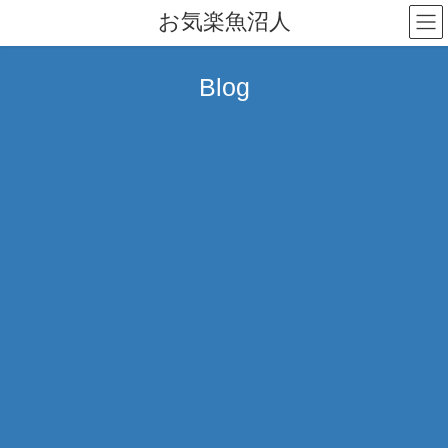
コ
ナ
お気楽魚沼人
ン
ビ
テ
ゲ
ン
ー
Blog
ツ
シ
へ
ョ
ス
ン
キ
に
ッ
移
プ
動