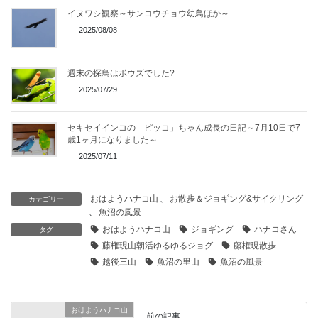
イヌワシ観察～サンコウチョウ幼鳥ほか～
2025/08/08
週末の探鳥はボウズでした?
2025/07/29
セキセイインコの「ピッコ」ちゃん成長の日記～7月10日で7
歳1ヶ月になりました～
2025/07/11
おはようハナコ山
、
お散歩＆ジョギング&サイクリング
カテゴリー
、
魚沼の風景
おはようハナコ山
ジョギング
ハナコさん
タグ
藤権現山朝活ゆるゆるジョグ
藤権現散歩
越後三山
魚沼の里山
魚沼の風景
おはようハナコ山
前の記事