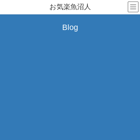
コ
ナ
お気楽魚沼人
ン
ビ
テ
ゲ
ン
ー
Blog
ツ
シ
へ
ョ
ス
ン
キ
に
ッ
移
プ
動