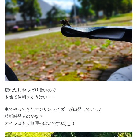
疲れたしやっぱり暑いので
木陰で休憩きゅうけい・・・
車でやってきたオジサンライダーが出発していった
枝折峠登るのかな？
オイラはもう無理っぽいですね(-_-;)