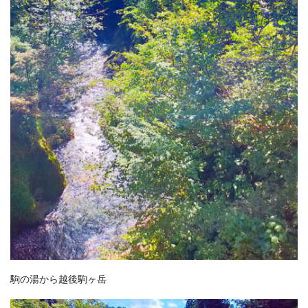
駒の湯から越後駒ヶ岳