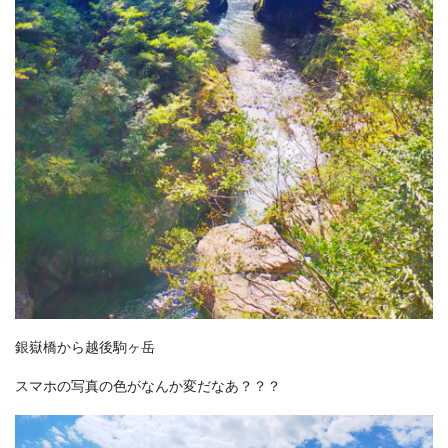
銀嶽橋から越後駒ヶ岳
スマホの写真の色がなんか変だなあ？？？