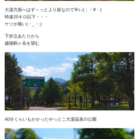
大湯方面へはず～っと上り坂なので辛い(；・∀・)
時速20キロ以下・・・
ケツが痛い(・_・;)
下折立あたりから
越後駒ヶ岳を望む
40分くらいもかかったやっとこ大湯温泉の公園