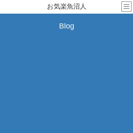
コ
ナ
お気楽魚沼人
ン
ビ
テ
ゲ
ン
ー
Blog
ツ
シ
へ
ョ
ス
ン
キ
に
ッ
移
プ
動