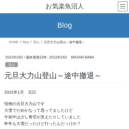
コ
ナ
お気楽魚沼人
ン
ビ
テ
ゲ
ン
ー
Blog
ツ
シ
へ
ョ
ス
ン
HOME
Blog
登山
元旦大力山登山～途中撤退～
キ
に
ッ
移
プ
動
2022/01/02
/ 最終更新日時 :
2022/01/02
MASAKI BABA
登山
元旦大力山登山～途中撤退～
2022年1月 元日
恒例の元旦大力山です
大雪でだめかなって思ってましたけど
午前中は少し青空が見えたりしていました
昨年も大雪だったけど行ったんだっけか？