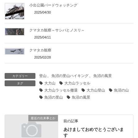
小出公園バードウォッチング
2025/04/30
クマタカ観察～サシバとノスリ～
2025/04/11
クマタカ観察
2025/02/28
登山
、
魚沼の里山ハイキング
、
魚沼の風景
カテゴリー
大力山
大力山ラッセル
タグ
大力山ラッセル撤退
大力山登山
魚沼の山
魚沼の里山
魚沼の風景
最近の出来事とか
前の記事
あけましておめでとうございま
す