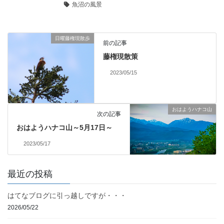
魚沼の風景
日曜藤権現散歩
前の記事
藤権現散策
2023/05/15
おはようハナコ山
次の記事
おはようハナコ山～5月17日～
2023/05/17
最近の投稿
はてなブログに引っ越しですが・・・
2026/05/22