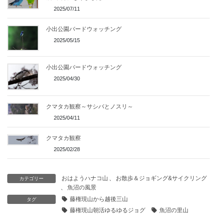
2025/07/11
小出公園バードウォッチング
2025/05/15
小出公園バードウォッチング
2025/04/30
クマタカ観察～サシバとノスリ～
2025/04/11
クマタカ観察
2025/02/28
おはようハナコ山
、
お散歩＆ジョギング&サイクリング
カテゴリー
、
魚沼の風景
藤権現山から越後三山
タグ
藤権現山朝活ゆるゆるジョグ
魚沼の里山