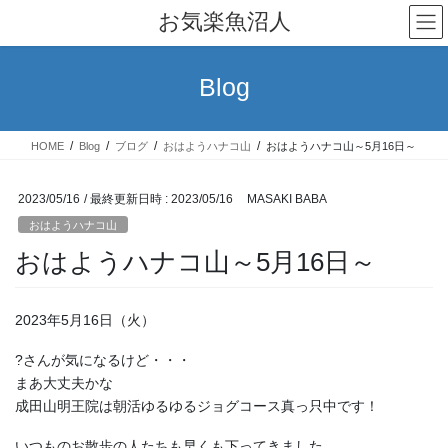
コ
ナ
お気楽魚沼人
ン
ビ
テ
ゲ
ン
ー
Blog
ツ
シ
へ
ョ
ス
ン
HOME
Blog
ブログ
おはようハナコ山
おはようハナコ山～5月16日～
キ
に
ッ
移
プ
動
2023/05/16
/ 最終更新日時 :
2023/05/16
MASAKI BABA
おはようハナコ山
おはようハナコ山～5月16日～
2023年5月16日（火）
?さんが気になるけど・・・
まあ大丈夫かな
成田山明王院は朝活ゆるゆるジョグコース真っ只中です！
いつものお散歩の人たちも早くも下ってきました