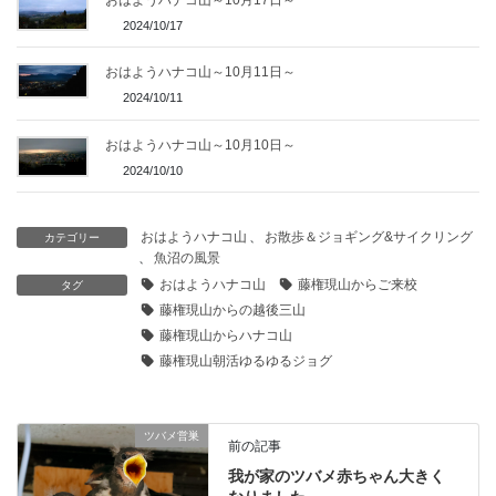
おはようハナコ山～10月17日～
2024/10/17
おはようハナコ山～10月11日～
2024/10/11
おはようハナコ山～10月10日～
2024/10/10
おはようハナコ山
、
お散歩＆ジョギング&サイクリング
カテゴリー
、
魚沼の風景
おはようハナコ山
藤権現山からご来校
タグ
藤権現山からの越後三山
藤権現山からハナコ山
藤権現山朝活ゆるゆるジョグ
ツバメ営巣
前の記事
我が家のツバメ赤ちゃん大きく