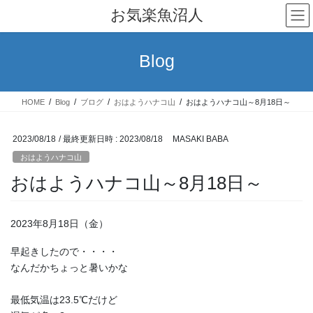
コ
ナ
お気楽魚沼人
ン
ビ
テ
ゲ
ン
ー
Blog
ツ
シ
へ
ョ
ス
ン
HOME
Blog
ブログ
おはようハナコ山
おはようハナコ山～8月18日～
キ
に
ッ
移
プ
動
2023/08/18
/ 最終更新日時 :
2023/08/18
MASAKI BABA
おはようハナコ山
おはようハナコ山～8月18日～
2023年8月18日（金）
早起きしたので・・・・
なんだかちょっと暑いかな
最低気温は23.5℃だけど