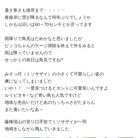
暑さ寒さも彼岸まで・・・・・
春彼岸に雪が降るなんて何年ぶりでしょうか
しかも山沿いは60～70センチとか言ってます
雨降りで鳥見はだめかなと思いましたが
ピッコちゃんのケージ掃除を終えて外をみると
雨は降っていませんので
せっかくの祝日は鳥見ですね?
みそっ仔（ミソサザイ）の小さくて可愛らしい姿の
虜になってしまいました
いや！！ 一度見つけるとホントに可愛良いんですよ
ルリビタキ♂など青い鳥も人気ですけど
地味な色合いだけどあのちっちゃさがたまらん
また逢いたいなあ～
藤権現山の登り口手前でミソサザイが一羽
地鳴きしながら飛んでいきました