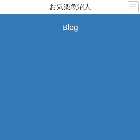
コ
ナ
お気楽魚沼人
ン
ビ
テ
ゲ
ン
ー
Blog
ツ
シ
へ
ョ
ス
ン
キ
に
ッ
移
プ
動