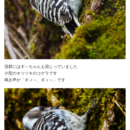
混群にはギ～ちゃんも混じっていました
小型のキツツキのコゲラです
鳴き声が「ギィ～、ギィ～」です