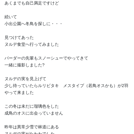
あくまでも自己満足ですけど
続いて
小出公園へ冬鳥を探しに・・・
見つけてあった
ヌルデ食堂へ行ってみました
バーダーの先輩もスノーシューでやってきて
一緒に撮影しました?️
ヌルデの実を見上げて
少し待っていたらルリビタキ メスタイプ（若鳥オスかも）が2羽
やって来ました
この冬は未だに瑠璃色をした
成鳥のオスに出会っていません
昨年は異常少雪で林道にある
ヌルデの実がたわわでした