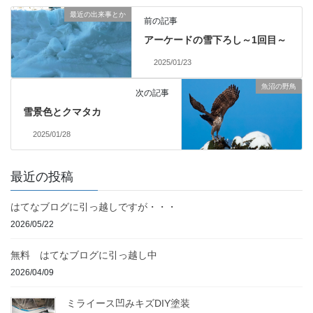
最近の出来事とか
前の記事
アーケードの雪下ろし～1回目～
2025/01/23
魚沼の野鳥
次の記事
雪景色とクマタカ
2025/01/28
最近の投稿
はてなブログに引っ越しですが・・・
2026/05/22
無料 はてなブログに引っ越し中
2026/04/09
ミライース凹みキズDIY塗装