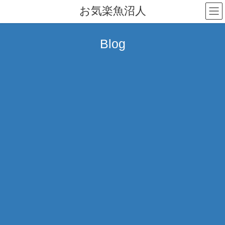
コ
ナ
お気楽魚沼人
ン
ビ
テ
ゲ
ン
ー
Blog
ツ
シ
へ
ョ
ス
ン
キ
に
ッ
移
プ
動