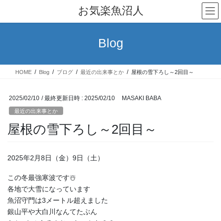
コ
ナ
お気楽魚沼人
ン
ビ
テ
ゲ
ン
ー
Blog
ツ
シ
へ
ョ
ス
ン
HOME
Blog
ブログ
最近の出来事とか
屋根の雪下ろし～2回目～
キ
に
ッ
移
プ
動
2025/02/10
/ 最終更新日時 :
2025/02/10
MASAKI BABA
最近の出来事とか
屋根の雪下ろし～2回目～
2025年2月8日（金）9日（土）
この冬最強寒波です☃️
各地で大雪になっています
魚沼守門は3メートル超えました
銀山平や大白川なんてたぶん