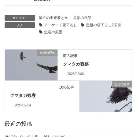
最近の出来事とか
、
魚沼の風景
カテゴリー
アーケード雪下ろし
屋根の雪下ろし2回目
タグ
魚沼の風景
魚沼の野鳥
前の記事
クマタカ観察
2025/02/06
魚沼の野鳥
次の記事
クマタカ観察
2025/02/14
最近の投稿
はてなブログに引っ越しですが・・・