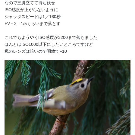
なので三脚立てて待ち伏せ
ISO感度が上がらないように
シャッタスピードは1／160秒
EV－2 1/5くらいまで落とす
これでもようやくISO感度が3200まで落ちました
ほんとはISO1000以下にしたいところですけど
私のレンズは暗いので開放でF10