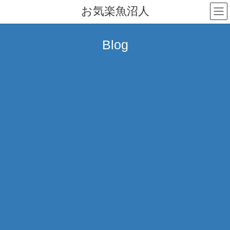
コ
ナ
お気楽魚沼人
ン
ビ
テ
ゲ
ン
ー
Blog
ツ
シ
へ
ョ
ス
ン
キ
に
ッ
移
プ
動