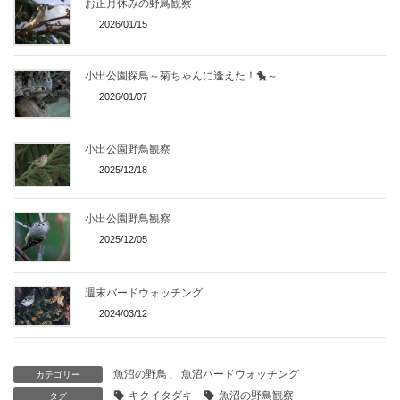
お正月休みの野鳥観察
2026/01/15
小出公園探鳥～菊ちゃんに逢えた！🐤～
2026/01/07
小出公園野鳥観察
2025/12/18
小出公園野鳥観察
2025/12/05
週末バードウォッチング
2024/03/12
魚沼の野鳥
、
魚沼バードウォッチング
カテゴリー
キクイタダキ
魚沼の野鳥観察
タグ