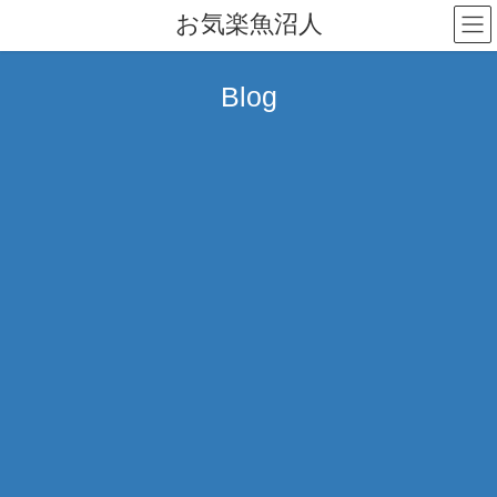
コ
ナ
お気楽魚沼人
ン
ビ
テ
ゲ
ン
ー
Blog
ツ
シ
へ
ョ
ス
ン
キ
に
ッ
移
プ
動