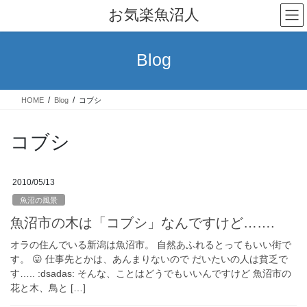
コ
ナ
お気楽魚沼人
ン
ビ
テ
ゲ
ン
ー
Blog
ツ
シ
へ
ョ
ス
ン
HOME
Blog
コブシ
キ
に
ッ
移
プ
動
コブシ
2010/05/13
魚沼の風景
魚沼市の木は「コブシ」なんですけど…….
オラの住んでいる新潟は魚沼市。 自然あふれるとってもいい街で
す。 😛 仕事先とかは、あんまりないので だいたいの人は貧乏で
す….. :dsadas: そんな、ことはどうでもいいんですけど 魚沼市の
花と木、鳥と […]