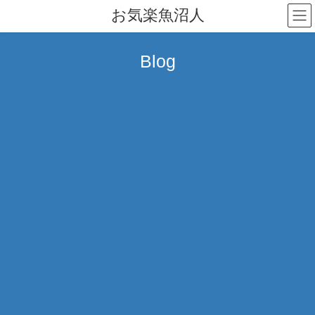
コ
ナ
お気楽魚沼人
ン
ビ
テ
ゲ
ン
ー
Blog
ツ
シ
へ
ョ
ス
ン
キ
に
ッ
移
プ
動