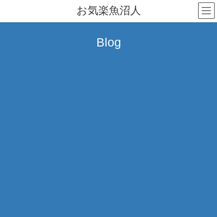
コ
ナ
お気楽魚沼人
ン
ビ
テ
ゲ
ン
ー
Blog
ツ
シ
へ
ョ
ス
ン
キ
に
ッ
移
プ
動