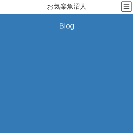
コ
ナ
お気楽魚沼人
ン
ビ
テ
ゲ
ン
ー
Blog
ツ
シ
へ
ョ
ス
ン
キ
に
ッ
移
プ
動