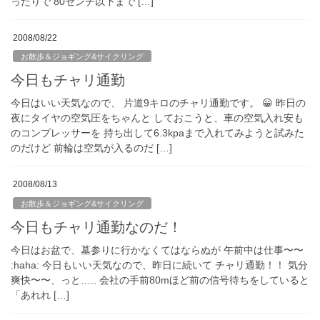
ったりで 80センチ以下まで […]
2008/08/22
お散歩＆ジョギング&サイクリング
今日もチャリ通勤
今日はいい天気なので、 片道9キロのチャリ通勤です。 😀 昨日の
夜にタイヤの空気圧をちゃんと しておこうと、車の空気入れ安も
のコンプレッサーを 持ち出して6.3kpaまで入れてみようと試みた
のだけど 前輪は空気が入るのだ […]
2008/08/13
お散歩＆ジョギング&サイクリング
今日もチャリ通勤なのだ！
今日はお盆で、墓参りに行かなくてはならぬが 午前中は仕事〜〜
:haha: 今日もいい天気なので、昨日に続いて チャリ通勤！！ 気分
爽快〜〜、っと….. 会社の手前80mほど前の信号待ちをしていると
「あれれ […]