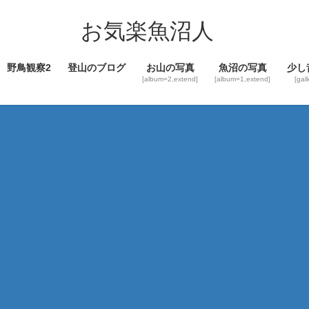
コ
ナ
ン
ビ
お気楽魚沼人
テ
ゲ
ン
ー
野鳥観察2
登山のブログ
お山の写真
魚沼の写真
少し
ツ
シ
[album=2,extend]
[album=1,extend]
[gal
へ
ョ
ス
ン
キ
に
ッ
移
プ
動