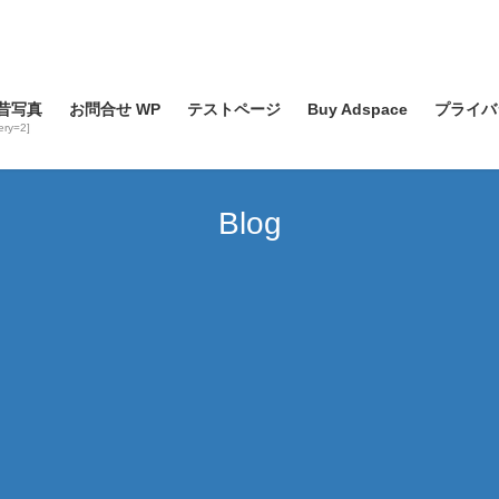
昔写真
お問合せ WP
テストページ
Buy Adspace
プライバ
lery=2]
Blog