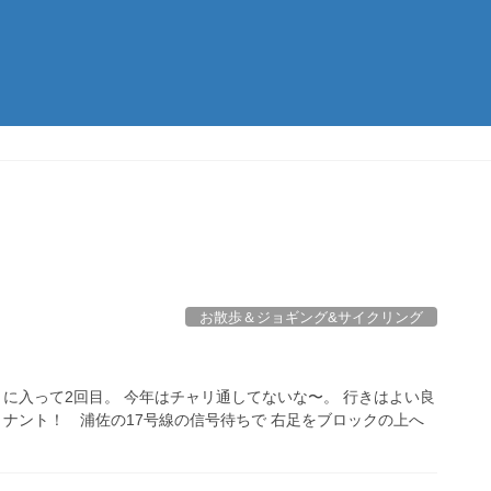
お散歩＆ジョギング&サイクリング
に入って2回目。 今年はチャリ通してないな〜。 行きはよい良
 ナント！ 浦佐の17号線の信号待ちで 右足をブロックの上へ