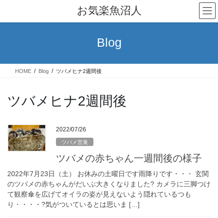
コ
ナ
お気楽魚沼人
ン
ビ
テ
ゲ
ン
ー
Blog
ツ
シ
へ
ョ
ス
ン
HOME
Blog
ツバメヒナ2週間後
キ
に
ッ
移
プ
動
ツバメヒナ2週間後
2022/07/26
ツバメ営巣
ツバメの赤ちゃん一週間後の様子
2022年7月23日（土） お休みの土曜日です雨降りです・・・ 玄関
のツバメの赤ちゃんがだいぶ大きくなりました? カメラに三脚つけ
て観察傘を広げてオイラの姿が見えないよう隠れているつも
り・・・・?気がついているとは思いま […]