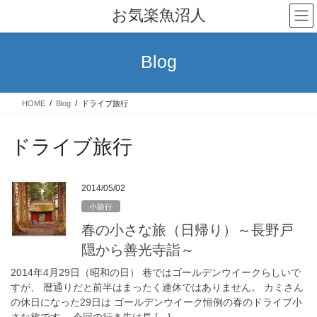
コ
ナ
お気楽魚沼人
ン
ビ
テ
ゲ
ン
ー
Blog
ツ
シ
へ
ョ
ス
ン
HOME
Blog
ドライブ旅行
キ
に
ッ
移
プ
動
ドライブ旅行
2014/05/02
小旅行
春の小さな旅（日帰り）～長野戸
隠から善光寺詣～
2014年4月29日（昭和の日） 巷ではゴールデンウイークらしいで
すが、 暦通りだと前半はまったく連休ではありません。 カミさん
の休日になった29日は ゴールデンウイーク恒例の春のドライブ小