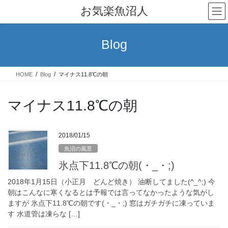
コ
ナ
お気楽魚沼人
ン
ビ
テ
ゲ
ン
ー
Blog
ツ
シ
へ
ョ
ス
ン
HOME
Blog
マイナス11.8℃の朝
キ
に
ッ
移
プ
動
マイナス11.8℃の朝
2018/01/15
魚沼の風景
氷点下11.8℃の朝(・_・;)
2018年1月15日（小正月 どんど焼き） 油断してました(^_^;) 今
朝はこんなに寒くなるとは予報では言ってなかったような気がし
ますが 氷点下11.8℃の朝です(・_・;) 窓はガチガチに凍っていま
す 水道管は凍らな […]