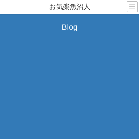
コ
ナ
お気楽魚沼人
ン
ビ
テ
ゲ
ン
ー
Blog
ツ
シ
へ
ョ
ス
ン
キ
に
ッ
移
プ
動