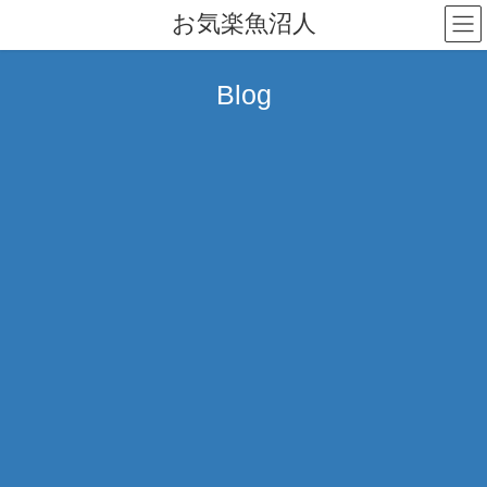
コ
ナ
お気楽魚沼人
ン
ビ
テ
ゲ
ン
ー
Blog
ツ
シ
へ
ョ
ス
ン
キ
に
ッ
移
プ
動