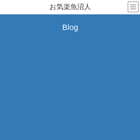
コ
ナ
お気楽魚沼人
ン
ビ
テ
ゲ
ン
ー
Blog
ツ
シ
へ
ョ
ス
ン
キ
に
ッ
移
プ
動