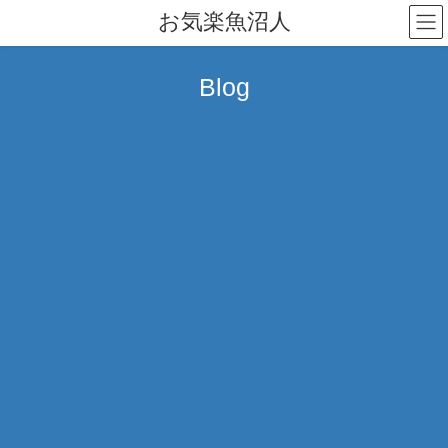
コ
ナ
お気楽魚沼人
ン
ビ
テ
ゲ
ン
ー
Blog
ツ
シ
へ
ョ
ス
ン
キ
に
ッ
移
プ
動