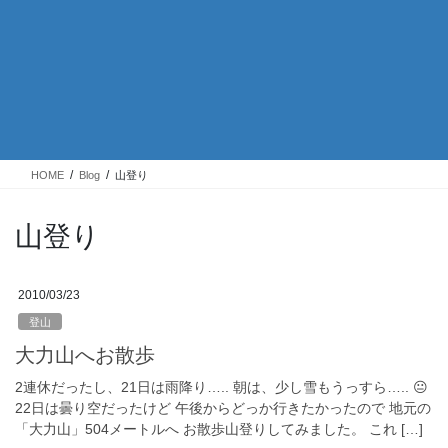
HOME
Blog
山登り
山登り
2010/03/23
登山
大力山へお散歩
2連休だったし、21日は雨降り….. 朝は、少し雪もうっすら….. 😐
22日は曇り空だったけど 午後からどっか行きたかったので 地元の
「大力山」504メートルへ お散歩山登りしてみました。 これ […]