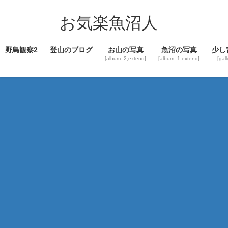
コ
ナ
ン
ビ
お気楽魚沼人
テ
ゲ
ン
ー
野鳥観察2
登山のブログ
お山の写真
魚沼の写真
少し
ツ
シ
[album=2,extend]
[album=1,extend]
[gal
へ
ョ
ス
ン
キ
に
ッ
移
プ
動