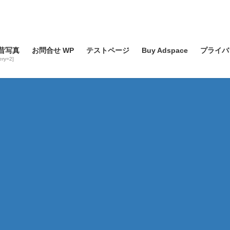
昔写真
お問合せ WP
テストページ
Buy Adspace
プライバ
lery=2]