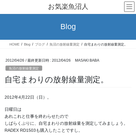
コ
ナ
お気楽魚沼人
ン
ビ
テ
ゲ
ン
ー
Blog
ツ
シ
へ
ョ
ス
ン
HOME
Blog
ブログ
魚沼の放射線量測定
自宅まわりの放射線量測定。
キ
に
ッ
移
プ
動
2012/04/26
/ 最終更新日時 :
2012/04/26
MASAKI BABA
魚沼の放射線量測定
自宅まわりの放射線量測定。
2012年4月22日（日）。
日曜日は
あれこれと仕事を終わらせたので
しばらくぶりに、自宅まわりの放射線量を測定してみましょう。
RADEX RD1503も購入したことですし。