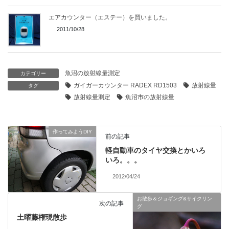
エアカウンター（エステー）を買いました。
2011/10/28
魚沼の放射線量測定
カテゴリー
ガイガーカウンター RADEX RD1503
放射線量
タグ
放射線量測定
魚沼市の放射線量
作ってみようDIY
前の記事
軽自動車のタイヤ交換とかいろ
いろ。。。
2012/04/24
お散歩＆ジョギング&サイクリン
次の記事
グ
土曜藤権現散歩