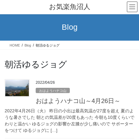
コ
ナ
お気楽魚沼人
ン
ビ
テ
ゲ
ン
ー
Blog
ツ
シ
へ
ョ
ス
ン
HOME
Blog
朝活ゆるジョグ
キ
に
ッ
移
プ
動
朝活ゆるジョグ
2022/04/26
おはようハナコ山
おはようハナコ山～4月26日～
2022年4月26日（火） 昨日の小出は最高気温が27度を超え 夏のよ
うな暑さでした 朝との気温差が20度もあった 今朝も10度くらいで
わりと温かい ゆるジョグの影響か左膝が少し痛いので サポーター
をつけて ゆるジョグに […]