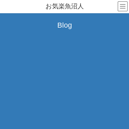
コ
ナ
お気楽魚沼人
ン
ビ
テ
ゲ
ン
ー
Blog
ツ
シ
へ
ョ
ス
ン
キ
に
ッ
移
プ
動