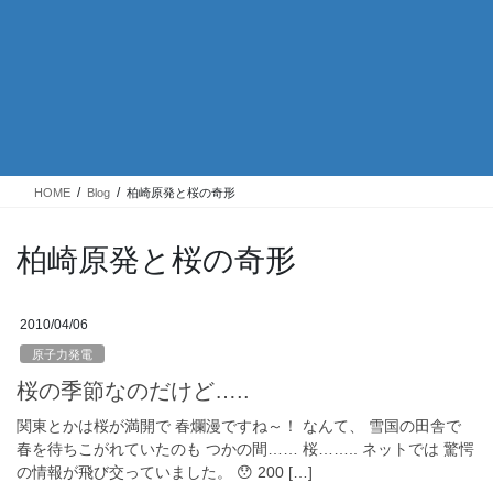
HOME
Blog
柏崎原発と桜の奇形
柏崎原発と桜の奇形
2010/04/06
原子力発電
桜の季節なのだけど…..
関東とかは桜が満開で 春爛漫ですね～！ なんて、 雪国の田舎で
春を待ちこがれていたのも つかの間…… 桜…….. ネットでは 驚愕
の情報が飛び交っていました。 😯 200 […]