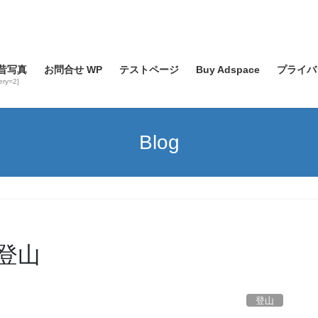
昔写真
お問合せ WP
テストページ
Buy Adspace
プライバ
lery=2]
Blog
登山
登山