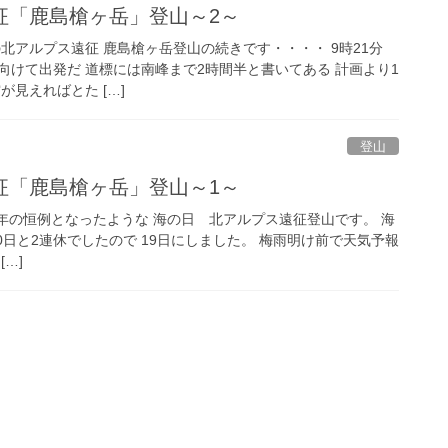
征「鹿島槍ヶ岳」登山～2～
夏の北アルプス遠征 鹿島槍ヶ岳登山の続きです・・・・ 9時21分
向けて出発だ 道標には南峰まで2時間半と書いてある 計画より1
が見えればとた […]
登山
征「鹿島槍ヶ岳」登山～1～
 毎年の恒例となったような 海の日 北アルプス遠征登山です。 海
20日と2連休でしたので 19日にしました。 梅雨明け前で天気予報
…]