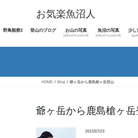
コ
ナ
ン
ビ
お気楽魚沼人
テ
ゲ
ン
ー
野鳥観察2
登山のブログ
お山の写真
魚沼の写真
少し
ツ
シ
[album=2,extend]
[album=1,extend]
[gal
へ
ョ
ス
ン
キ
に
ッ
移
プ
動
HOME
Blog
爺ヶ岳から鹿島槍ヶ岳登山
爺ヶ岳から鹿島槍ヶ岳
2015/07/23