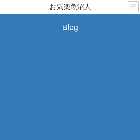
コ
ナ
お気楽魚沼人
ン
ビ
テ
ゲ
ン
ー
Blog
ツ
シ
へ
ョ
ス
ン
キ
に
ッ
移
プ
動