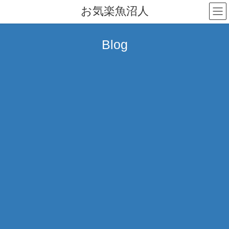
コ
ナ
お気楽魚沼人
ン
ビ
テ
ゲ
ン
ー
Blog
ツ
シ
へ
ョ
ス
ン
キ
に
ッ
移
プ
動