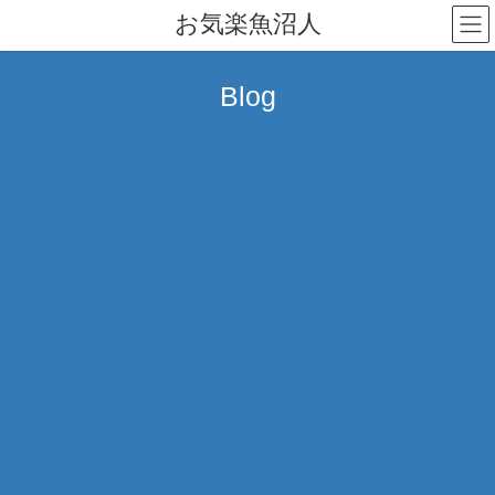
コ
ナ
お気楽魚沼人
ン
ビ
テ
ゲ
ン
ー
Blog
ツ
シ
へ
ョ
ス
ン
キ
に
ッ
移
プ
動