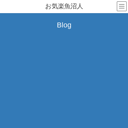
コ
ナ
お気楽魚沼人
ン
ビ
テ
ゲ
ン
ー
Blog
ツ
シ
へ
ョ
ス
ン
キ
に
ッ
移
プ
動